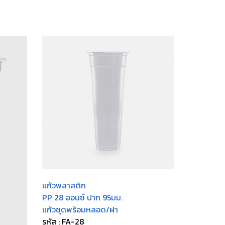
แก้วพลาสติก
PP 28 ออนซ์ ปาก 95มม.
แก้วชุดพร้อมหลอด/ฝา
รหัส : FA-28