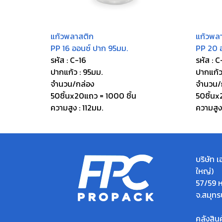
แก้วพลาสติก
แก้วพล
PP 16 ออนซ์ ปาก 95มม.
PP 20 
รหัส : C-16
รหัส : 
ปากแก้ว : 95มม.
ปากแก้ว
จำนวน/กล่อง
จำนวน/
50ชิ้นx20แถว = 1000 ชิ้น
50ชิ้นx
ความสูง : 112มม.
ความสูง
บริษัท 
ใหญ่)
57/59 ห
จ.สมุท
คลังสิน