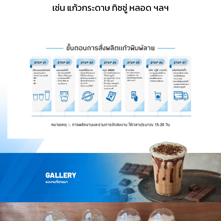
เช่น แก้วกระดาษ ทิซชู่ หลอด ฯลฯ