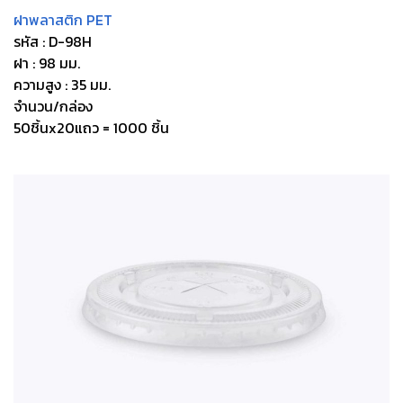
ฝาพลาสติก PET
รหัส : D-98H
ฝา : 98 มม.
ความสูง : 35 มม.
จำนวน/กล่อง
50ชิ้นx20แถว = 1000 ชิ้น