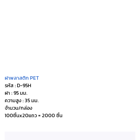
ฝาพลาสติก PET
รหัส : D-95H
ฝา : 95 มม.
ความสูง : 35 มม.
จำนวน/กล่อง
100ชิ้นx20แถว = 2000 ชิ้น