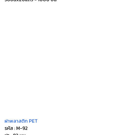
ฝาพลาสติก PET
รหัส : M-92