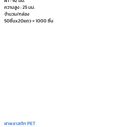
ฝา : 92 มม.
ความสูง : 25 มม.
จำนวน/กล่อง
50ชิ้นx20แถว = 1000 ชิ้น
ฝาพลาสติก PET