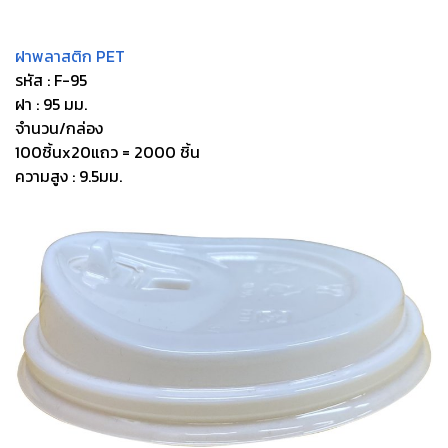
ฝาพลาสติก PET
รหัส : F-95
ฝา : 95 มม.
จำนวน/กล่อง
100ชิ้นx20แถว = 2000 ชิ้น
ความสูง : 9.5มม.