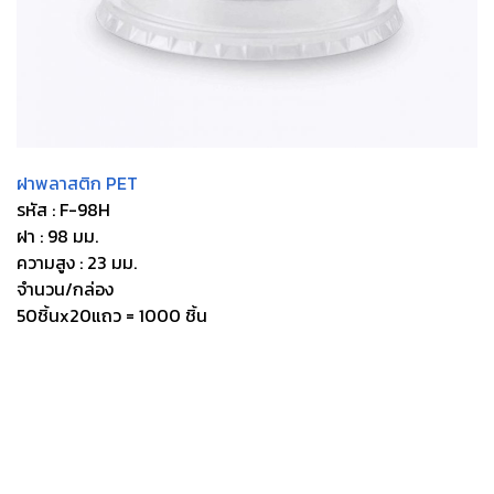
ฝาพลาสติก PET
รหัส : F-98H
ฝา : 98 มม.
ความสูง : 23 มม.
จำนวน/กล่อง
50ชิ้นx20แถว = 1000 ชิ้น