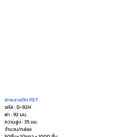
ฝาพลาสติก PET
รหัส : D-92H
ฝา : 92 มม.
ความสูง : 35 มม.
จำนวน/กล่อง
50ชิ้นx20แถว = 1000 ชิ้น