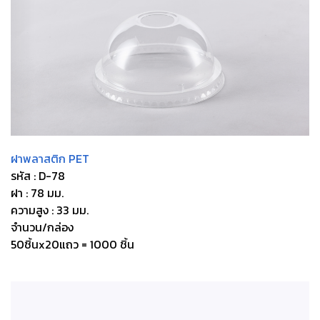
ฝาพลาสติก PET
รหัส : D-78
ฝา : 78 มม.
ความสูง : 33 มม.
จำนวน/กล่อง
50ชิ้นx20แถว = 1000 ชิ้น