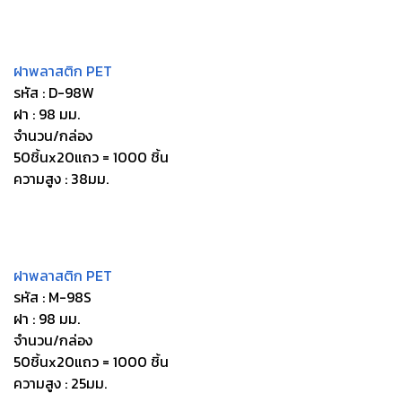
ฝาพลาสติก PET
รหัส : D-98W
ฝา : 98 มม.
จำนวน/กล่อง
50ชิ้นx20แถว = 1000 ชิ้น
ความสูง : 38มม.
ฝาพลาสติก PET
รหัส : M-98S
ฝา : 98 มม.
จำนวน/กล่อง
50ชิ้นx20แถว = 1000 ชิ้น
ความสูง : 25มม.