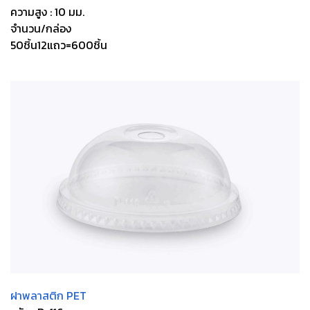
ความสูง : 10 มม.
จำนวน/กล่อง
50ชิ้น12แถว=600ชิ้น
ฝาพลาสติก PET