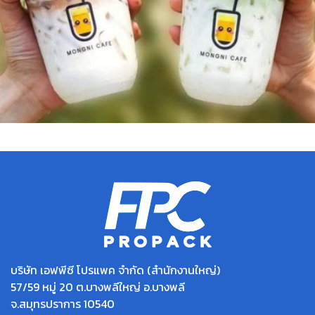
บริษัท เอฟพีซี โปรแพค จำกัด (สำนักงานใหญ่)
57/59 หมู่ 20 ต.บางพลีใหญ่ อ.บางพลี
จ.สมุทรปราการ 10540