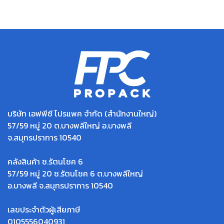
บริษัท เอฟพีซี โปรแพค จำกัด (สำนักงานใหญ่)
57/59 หมู่ 20 ต.บางพลีใหญ่ อ.บางพลี
จ.สมุทรปราการ 10540
คลังสินค้า ซ.รัตนโชค 6
57/59 หมู่ 20 ซ.รัตนโชค 6 ต.บางพลีใหญ่
อ.บางพลี จ.สมุทรปราการ 10540
เลขประจำตัวผู้เสียภาษี
0105556040931